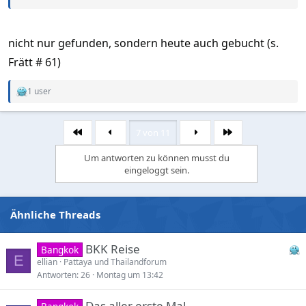
nicht nur gefunden, sondern heute auch gebucht (s.
Frätt # 61)
1 user
R
e
a
c
7 von 11
Erste
Letzte
t
i
Um antworten zu können musst du
o
eingeloggt sein.
n
s
:
Ähnliche Threads
BKK Reise
Bangkok
E
ellian
Pattaya und Thailandforum
Antworten
26
Montag um 13:42
Das aller erste Mal