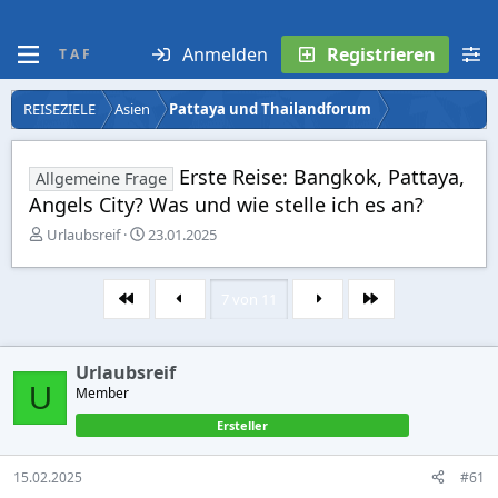
Anmelden
Registrieren
T A F
REISEZIELE
Asien
Pattaya und Thailandforum
Erste Reise: Bangkok, Pattaya,
Allgemeine Frage
Angels City? Was und wie stelle ich es an?
E
E
Urlaubsreif
23.01.2025
r
r
s
s
t
t
7 von 11
Erste
Letzte
e
e
l
l
l
l
Urlaubsreif
e
t
U
r
Member
a
m
Ersteller
15.02.2025
#61