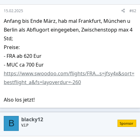
n
s
15.02.2025
#62
:
Anfang bis Ende März, hab mal Frankfurt, München u
Berlin als Abflugort eingegeben, Zwischenstopp max 4
Std;
Preise:
- FRA ab 620 Eur
- MUC ca 700 Eur
https://www.swoodoo.com/flights/FRA...s=jfsy4x&sort=
bestflight_a&fs=layoverdur=-260
Also los jetzt!
blacky12
B
Sponsor
V.I.P