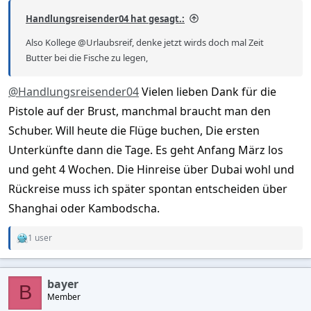
Handlungsreisender04 hat gesagt.:
Also Kollege @Urlaubsreif, denke jetzt wirds doch mal Zeit
Butter bei die Fische zu legen,
@Handlungsreisender04
Vielen lieben Dank für die
Pistole auf der Brust, manchmal braucht man den
Schuber. Will heute die Flüge buchen, Die ersten
Unterkünfte dann die Tage. Es geht Anfang März los
und geht 4 Wochen. Die Hinreise über Dubai wohl und
Rückreise muss ich später spontan entscheiden über
Shanghai oder Kambodscha.
1 user
R
e
a
c
bayer
t
B
Member
i
o