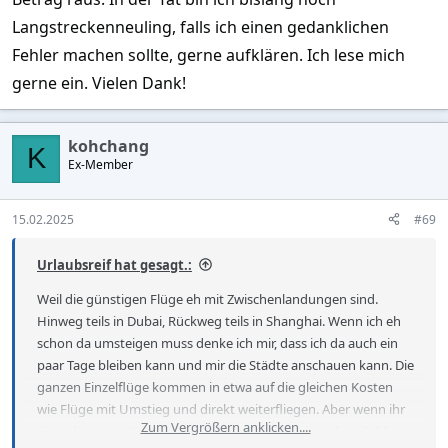
Langstreckenneuling, falls ich einen gedanklichen
Fehler machen sollte, gerne aufklären. Ich lese mich
gerne ein. Vielen Dank!
kohchang
K
Ex-Member
15.02.2025
#69
Urlaubsreif hat gesagt.:
Weil die günstigen Flüge eh mit Zwischenlandungen sind.
Hinweg teils in Dubai, Rückweg teils in Shanghai. Wenn ich eh
schon da umsteigen muss denke ich mir, dass ich da auch ein
paar Tage bleiben kann und mir die Städte anschauen kann. Die
ganzen Einzelflüge kommen in etwa auf die gleichen Kosten
wie Flüge mit Umstieg und direkt weiterfliegen. Aber wenn ihr
Zum Vergrößern anklicken....
einen besseren Vorschlag habt um das Beste aus dem Geld