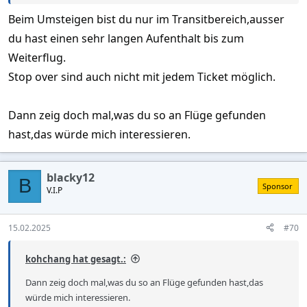
rauszuholen höre ich euch sehr gerne zu!
Beim Umsteigen bist du nur im Transitbereich,ausser
du hast einen sehr langen Aufenthalt bis zum
Das was ich so gefunden habe kommt auf den gleichen Betrag
Weiterflug.
raus.
Stop over sind auch nicht mit jedem Ticket möglich.
Dann zeig doch mal,was du so an Flüge gefunden
hast,das würde mich interessieren.
blacky12
B
Sponsor
V.I.P
15.02.2025
#70
kohchang hat gesagt.:
Dann zeig doch mal,was du so an Flüge gefunden hast,das
würde mich interessieren.