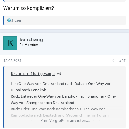
Warum so kompliziert?
1 user
R
e
a
c
kohchang
t
K
Ex-Member
i
o
n
s
15.02.2025
#67
:
Urlaubsreif hat gesagt.:
Hin: One-Way von Deutschland nach Dubai + One-Way von
Dubai nach Bangkok.
Rück: Entweder One-Way von Bangkok nach Shanghai + One-
Way von Shanghai nach Deutschland
Rück: Oder One-Way nach Kambodscha + One-Way von
Kambodscha nach Deutschland (Wobei ich hier im Forum
Zum Vergrößern anklicken....
etwas beim Lesen abgeschreckt wurde von Kambodscha)