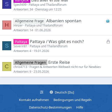
Bangkok
S
Specht99
Pattaya und Thailandforum
Antworten
34
Dienstag um 12:25
Albanien spontan
Allgemeine Frage
H
Hinzer
Pattaya und Thailandforum
Antworten
14
01.06.2026
Pattaya / Was gibt es noch?
Pattaya
S
e
Severin81
Pattaya und Thailandforum
Antworten
4
19.01.2026
s
p
Erste Reise
Allgemeine Fragen
e
C
chris4713
Fragen & Antworten Weltweit nicht nur für Newbies
r
Antworten
9
23.05.2026
r
t
Deutsch [Du]
Kontakt aufnehmen
Bedingungen und Regeln
Datenschutz-Bestimmungen
Hilfe