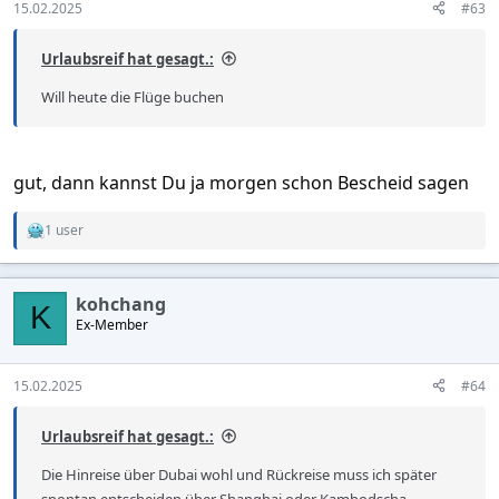
15.02.2025
#63
Urlaubsreif hat gesagt.:
Will heute die Flüge buchen
gut, dann kannst Du ja morgen schon Bescheid sagen
1 user
R
e
a
c
kohchang
t
K
Ex-Member
i
o
n
s
15.02.2025
#64
:
Urlaubsreif hat gesagt.:
Die Hinreise über Dubai wohl und Rückreise muss ich später
spontan entscheiden über Shanghai oder Kambodscha.