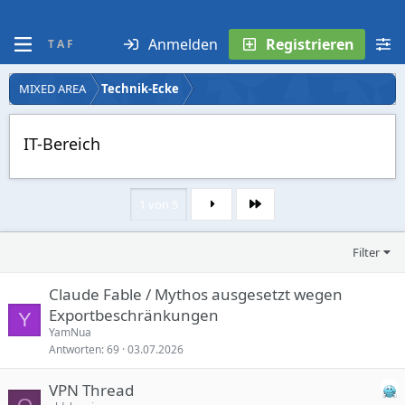
Anmelden
Registrieren
T A F
MIXED AREA
Technik-Ecke
IT-Bereich
1 von 5
Letzte
Filter
Claude Fable / Mythos ausgesetzt wegen
Exportbeschränkungen
Y
YamNua
Antworten
69
03.07.2026
VPN Thread