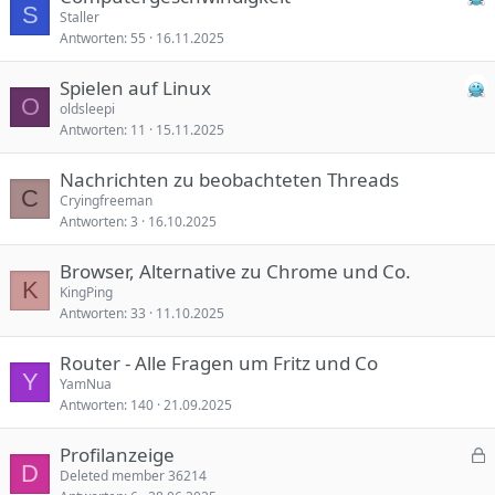
S
Staller
Antworten
55
16.11.2025
Spielen auf Linux
O
oldsleepi
Antworten
11
15.11.2025
Nachrichten zu beobachteten Threads
C
Cryingfreeman
Antworten
3
16.10.2025
Browser, Alternative zu Chrome und Co.
K
KingPing
Antworten
33
11.10.2025
Router - Alle Fragen um Fritz und Co
Y
YamNua
Antworten
140
21.09.2025
Profilanzeige
D
e
Deleted member 36214