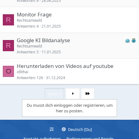
Antworten
6
28.06.2025
s
p
Monitor Frage
e
R
Rechtsamwald
r
Antworten
4
21.01.2025
r
t
Google KI Bildanalyse
R
Rechtsamwald
Antworten
5
11.01.2025
Herunterladen von Videos auf youtube
O
ollithai
Antworten
126
31.12.2024
1 von 5
Letzte
Du musst dich einloggen oder registrieren, um
hier zu posten.
Deutsch [Du]
Kontakt aufnehmen
Bedingungen und Regeln